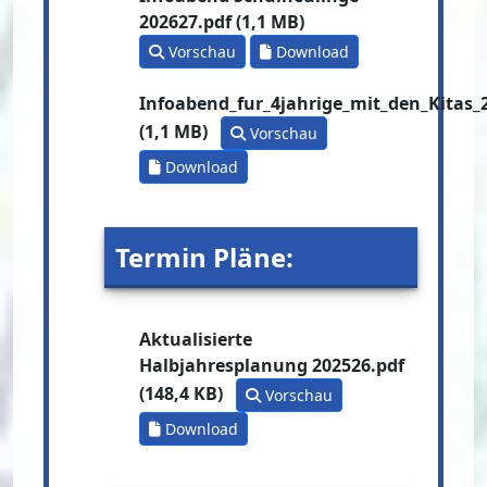
202627.pdf (1,1 MB)
Vorschau
Download
Infoabend_fur_4jahrige_mit_den_Kitas_
(1,1 MB)
Vorschau
Download
Termin Pläne:
Aktualisierte
Halbjahresplanung 202526.pdf
(148,4 KB)
Vorschau
Download